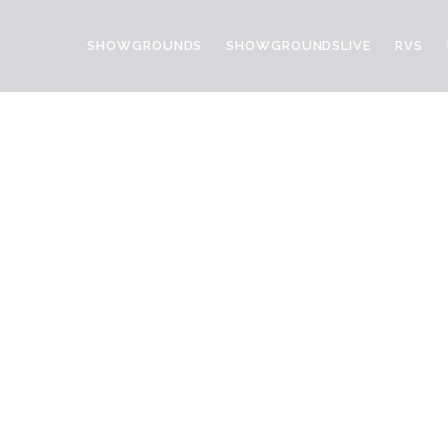
SHOWGROUNDS
SHOWGROUNDSLIVE
RVS
he Tablet App Of The Futu