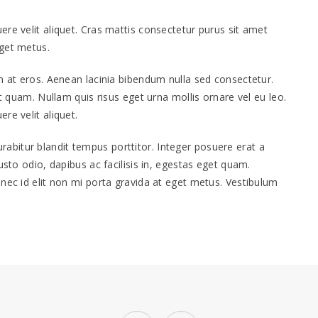
re velit aliquet. Cras mattis consectetur purus sit amet
eget metus.
m at eros. Aenean lacinia bibendum nulla sed consectetur.
et quam. Nullam quis risus eget urna mollis ornare vel eu leo.
re velit aliquet.
 Curabitur blandit tempus porttitor. Integer posuere erat a
usto odio, dapibus ac facilisis in, egestas eget quam.
nec id elit non mi porta gravida at eget metus. Vestibulum