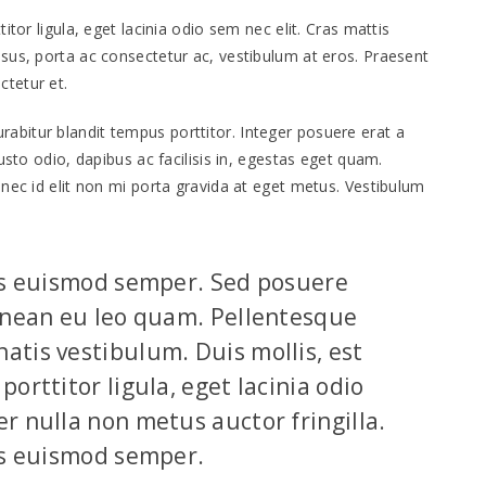
itor ligula, eget lacinia odio sem nec elit. Cras mattis
sus, porta ac consectetur ac, vestibulum at eros. Praesent
tetur et.
 Curabitur blandit tempus porttitor. Integer posuere erat a
usto odio, dapibus ac facilisis in, egestas eget quam.
nec id elit non mi porta gravida at eget metus. Vestibulum
lis euismod semper. Sed posuere
Aenean eu leo quam. Pellentesque
atis vestibulum. Duis mollis, est
orttitor ligula, eget lacinia odio
r nulla non metus auctor fringilla.
lis euismod semper.