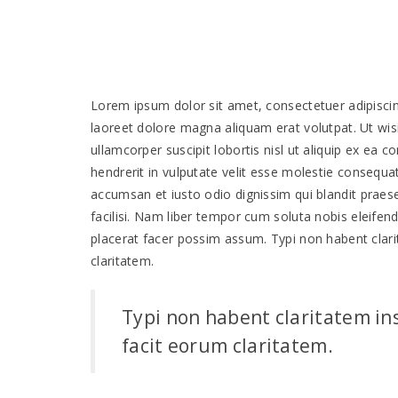
Lorem ipsum dolor sit amet, consectetuer adipisci
laoreet dolore magna aliquam erat volutpat. Ut wis
ullamcorper suscipit lobortis nisl ut aliquip ex ea
hendrerit in vulputate velit esse molestie consequat,
accumsan et iusto odio dignissim qui blandit praesen
facilisi. Nam liber tempor cum soluta nobis eleife
placerat facer possim assum. Typi non habent clarit
claritatem.
Typi non habent claritatem insi
facit eorum claritatem.