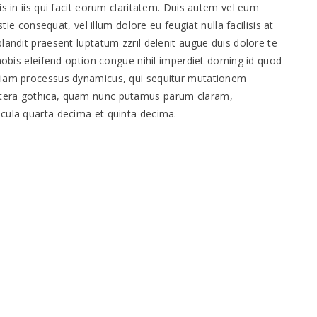
is in iis qui facit eorum claritatem. Duis autem vel eum
stie consequat, vel illum dolore eu feugiat nulla facilisis at
landit praesent luptatum zzril delenit augue duis dolore te
 nobis eleifend option congue nihil imperdiet doming id quod
etiam processus dynamicus, qui sequitur mutationem
ttera gothica, quam nunc putamus parum claram,
acula quarta decima et quinta decima.