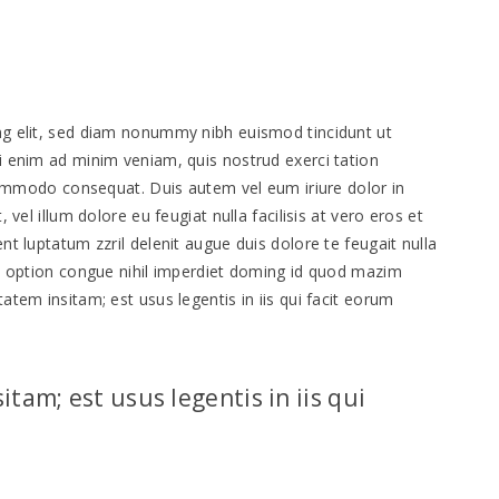
ng elit, sed diam nonummy nibh euismod tincidunt ut
i enim ad minim veniam, quis nostrud exerci tation
 commodo consequat. Duis autem vel eum iriure dolor in
 vel illum dolore eu feugiat nulla facilisis at vero eros et
t luptatum zzril delenit augue duis dolore te feugait nulla
nd option congue nihil imperdiet doming id quod mazim
atem insitam; est usus legentis in iis qui facit eorum
tam; est usus legentis in iis qui